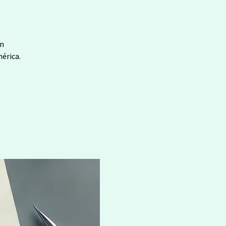
en
érica.