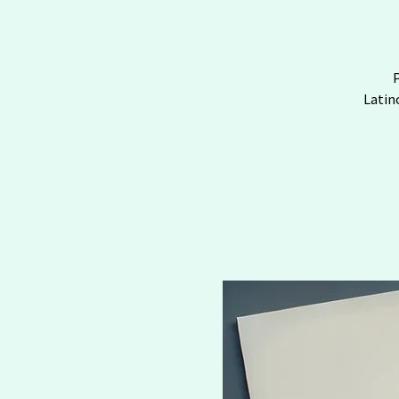
P
Latin