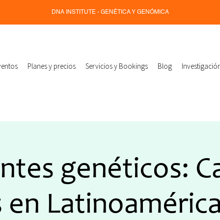
DNA INSTITUTE - GENÉTICA Y GENÓMICA
ventos
Planes y precios
Servicios y Bookings
Blog
Investigació
ntes genéticos: C
s en Latinoamérica