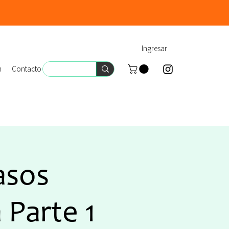
Ingresar
n
Contacto
asos
 Parte 1