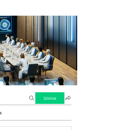
Unirse
s