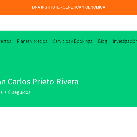
DNA INSTITUTE - GENÉTICA Y GENÓMICA
ventos
Planes y precios
Servicios y Bookings
Blog
Investigació
an Carlos Prieto Rivera
es
0
seguidos