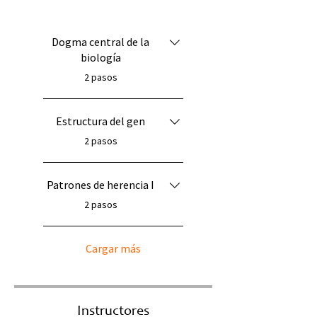
Dogma central de la
biología
.
2 pasos
Estructura del gen
.
2 pasos
Patrones de herencia I
.
2 pasos
Cargar más
Instructores