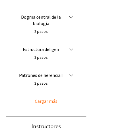
Dogma central de la
biología
.
2 pasos
Estructura del gen
.
2 pasos
Patrones de herencia I
.
2 pasos
Cargar más
Instructores