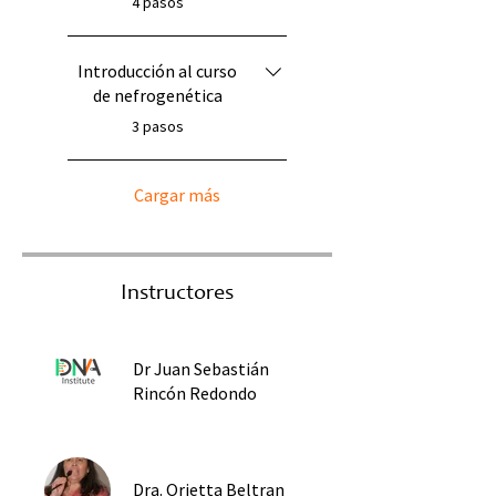
4 pasos
Introducción al curso
de nefrogenética
.
3 pasos
Cargar más
Instructores
Dr Juan Sebastián
Rincón Redondo
Dra. Orietta Beltran