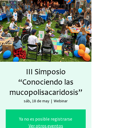
III Simposio
“Conociendo las
mucopolisacaridosis”
sáb, 18 de may
  |  
Webinar
Ya no es posible registrarse
Ver otros eventos