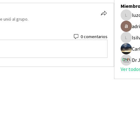
Miembr
luz
luzcast
e unió al grupo.
adr
0 comentarios
lsil
lsilvai
Car
Ver todo