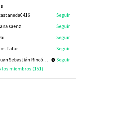
os
castaneda0416
Seguir
aneda0416
iana saenz
Seguir
vai
Seguir
los Tafur
Seguir
Dr Juan Sebastián Rincón Redondo
Seguir
s los miembros (151)