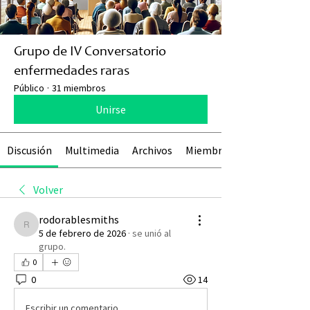
Grupo de IV Conversatorio
enfermedades raras
Público
·
31 miembros
Unirse
Discusión
Multimedia
Archivos
Miembros
Volver
rodorablesmiths
rodorablesmiths
5 de febrero de 2026
·
se unió al
grupo.
0
0
14
Escribir un comentario...