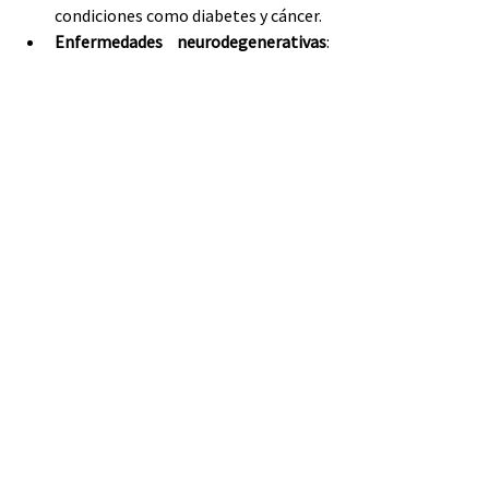
condiciones como diabetes y cáncer.
Enfermedades neurodegenerativas
: 
Terapias epigenéticas podrían 
revertir alteraciones asociadas a 
enfermedades como Alzheimer.
Medicina personalizada
Comprender las marcas epigenéticas 
individuales podría ayudar a diseñar 
tratamientos adaptados a cada persona, 
aumentando la eficacia y reduciendo 
efectos secundarios.
Hábitos de vida saludables
Cambios sencillos, como mejorar la 
dieta, gestionar el estrés y hacer ejercicio 
regularmente, pueden influir 
positivamente en tu expresión genética y 