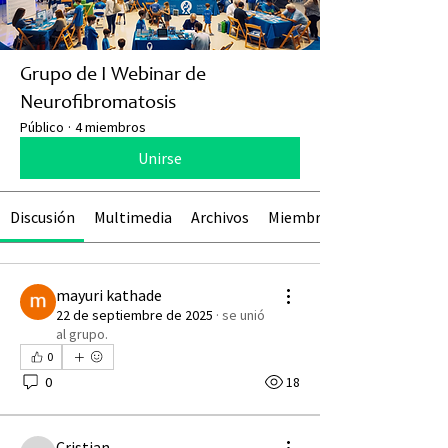
Grupo de I Webinar de
Neurofibromatosis
Público
·
4 miembros
Unirse
Discusión
Multimedia
Archivos
Miembros
mayuri kathade
22 de septiembre de 2025
·
se unió
al grupo.
0
0
18
Cristian