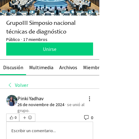
GrupoIII Simposio nacional
técnicas de diagnóstico
Público
·
17 miembros
Unirse
Discusión
Multimedia
Archivos
Miembros
Volver
Pinki Yadhav
26 de noviembre de 2024
·
se unió al
grupo.
0
0
Escribir un comentario...